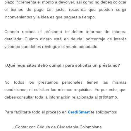
plazo incrementa el monto a devolver, así como no debes colocar
el tiempo de pago tan justo, recuerda que pueden surgir
inconvenientes y la idea es que pagues a tiempo.
Cuando recib
es
el préstamo te d
eben
informa
r
de manera
detallada
:
C
uánto dinero está en deuda, porcentaje de interés
y
tiempo
que
deb
e
s reintegrar el monto adeudado.
¿Qué requisitos debo cumplir para solicitar un préstamo?
N
o todos los préstamos personales
tienen las mismas
condiciones, ni solicitan los mismos requisitos. Es por est
o,
que
debes consultar
toda la información relacionada al
préstamo.
Para facilitarte todo el proceso en
CrediSmart
te solicitamos:
·
Contar con Cédula de Ciudadanía Colombiana