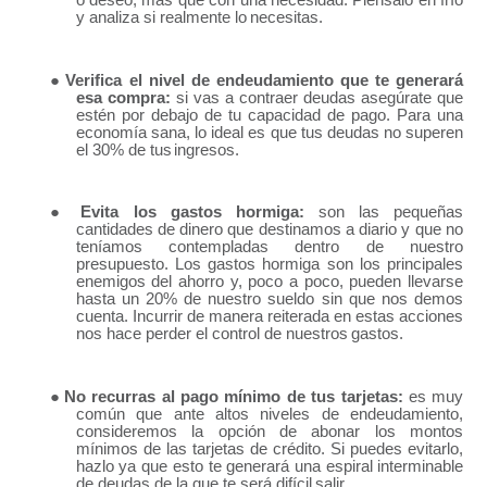
o deseo, más que con una necesidad.
Piénsalo
en frío
y analiza si realmente lo
necesitas.
●
Verifica el nivel de endeudamiento que te generará
esa compra:
si vas a contraer deudas
asegúrate
que
estén por debajo de tu capacidad de pago. Para una
economía sana, lo ideal es que tus deudas no superen
el 30% de tus
ingresos.
●
Evita los gastos hormiga:
son las pequeñas
cantidades de dinero que destinamos a diario y que no
teníamos contempladas dentro de nuestro
presupuesto. Los gastos hormiga son los principales
enemigos del ahorro y, poco a poco, pueden llevarse
hasta un 20% de nuestro sueldo sin que nos demos
cuenta. Incurrir de manera reiterada en estas acciones
nos hace perder el control de nuestros
gastos.
●
No recurras al pago mínimo de tus tarjetas:
es muy
común que ante altos niveles de endeudamiento,
consideremos la opción de abonar los montos
mínimos de las tarjetas de crédito. Si puedes evitarlo,
hazlo ya que esto te generará una espiral interminable
de deudas de la que te será difícil
salir.