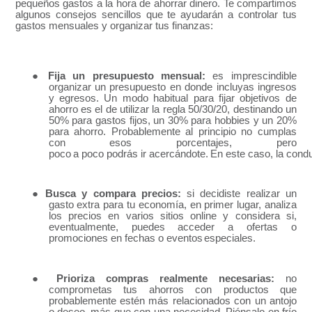
pequeños gastos a la hora de ahorrar dinero. Te compartimos
algunos consejos sencillos que te ayudarán a controlar tus
gastos mensuales y organizar tus finanzas:
●
Fija un presupuesto mensual:
es imprescindible
organizar un presupuesto en donde incluyas ingresos
y egresos. Un modo habitual para fijar objetivos de
ahorro es el de utilizar la regla 50/30/20, destinando un
50% para gastos fijos, un 30% para hobbies y un 20%
para ahorro. Probablemente al principio no cumplas
con esos porcentajes, pero
poco
a
poco
podrás
ir
acercándote.
En
este
caso,
la
cond
●
Busca y compara precios:
si decidiste realizar un
gasto extra para tu economía, en primer lugar, analiza
los precios en varios sitios online y considera si,
eventualmente, p
uede
s acceder a ofertas o
promociones en fechas o eventos
especiales.
●
Prioriza compras realmente necesarias:
no
comprometas tus ahorros con productos que
probablemente estén más relacionados con un antojo