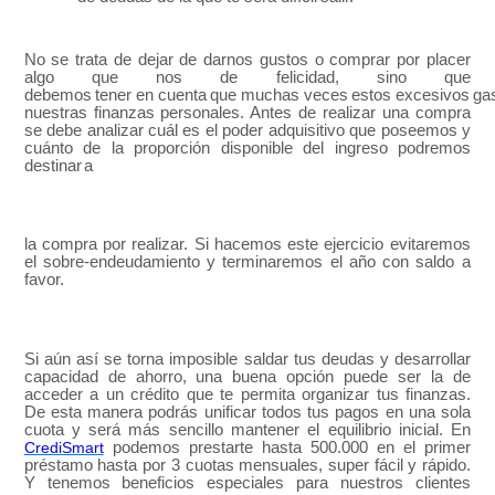
No se trata de dejar de darnos gustos o comprar por placer
algo que nos de felicidad, sino que
debemos
tener
en
cuenta
que
muchas
veces
estos
excesivos
ga
nuestras finanzas personales. Antes de realizar una compra
se debe analizar cuál es el poder adquisitivo que poseemos y
cuánto de la proporción disponible del ingreso podremos
destinar
a
la compra por realizar. Si hacemos este ejercicio evitaremos
el sobre-endeudamiento y terminaremos el año con saldo a
favor.
Si aún así se torna imposible saldar tus deudas y desarrollar
capacidad de ahorro, una buena opción puede ser la de
acceder a un crédito que te permita organizar tus finanzas.
De esta manera podrás unificar todos tus pagos en una sola
cuota y será más sencillo mantener el equilibrio inicial. En
CrediSmart
podemos prestarte hasta 500.000 en el primer
préstamo hasta por 3 cuotas mensuales, super fácil y rápido.
Y tenemos beneficios especiales para nuestros clientes