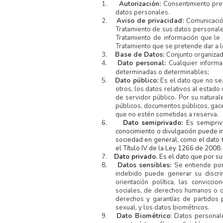
1.
Autorización:
Consentimiento prev
datos personales.
2.
Aviso de privacidad:
Comunicación
Tratamiento de sus datos personales,
Tratamiento de información que le 
Tratamiento que se pretende dar a 
3.
Base de Datos:
Conjunto organizad
4.
Dato personal:
Cualquier inform
determinadas o determinables;
5.
Dato público:
Es el dato que no se
otros, los datos relativos al estado 
de servidor público. Por su natural
públicos, documentos públicos, gace
que no estén sometidas a reserva.
6.
Dato semiprivado:
Es semipriv
conocimiento o divulgación puede int
sociedad en general, como el dato fi
el Título IV de la Ley 1266 de 2008.
7.
Dato privado.
Es el dato que por su
8.
Datos sensibles:
Se entiende por
indebido puede generar su discrim
orientación política, las conviccio
sociales, de derechos humanos o qu
derechos y garantías de partidos p
sexual, y los datos biométricos.
9.
Dato Biométrico
: Datos personale