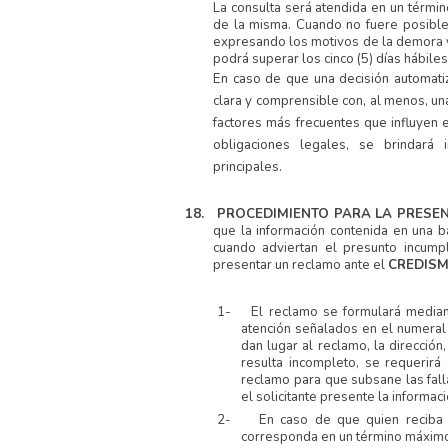
La consulta será atendida en un términ
de la misma. Cuando no fuere posible 
expresando los motivos de la demora y 
podrá superar los cinco (5) días hábile
En caso de que una decisión automat
clara y comprensible con, al menos, una
factores más frecuentes que influyen e
obligaciones legales, se brindará
principales.
18.
PROCEDIMIENTO PARA LA PRESE
que la información contenida en una b
cuando adviertan el presunto incump
presentar un reclamo ante el
CREDISM
1-
El reclamo se formulará mediant
atención señalados en el numeral a
dan lugar al reclamo, la direcció
resulta incompleto, se requerirá 
reclamo para que subsane las fall
el solicitante presente la informa
2-
En caso de que quien reciba 
corresponda en un término máximo d