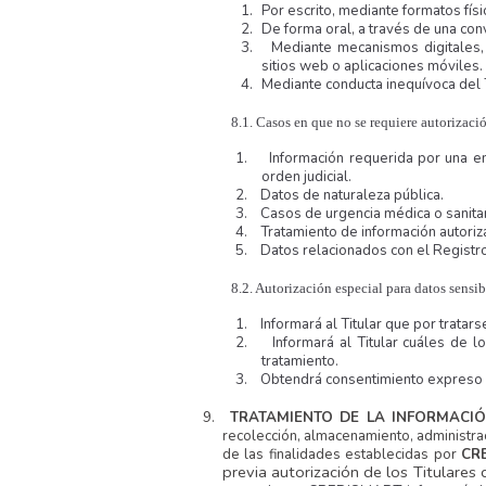
1.
Por escrito, mediante formatos físi
2.
De forma oral, a través de una con
3.
Mediante mecanismos digitales,
sitios web o aplicaciones móviles.
4.
Mediante conducta inequívoca del T
8.1.
Casos en que no se requiere autorizaci
1.
Información requerida por una en
orden judicial.
2.
Datos de naturaleza pública.
3.
Casos de urgencia médica o sanitar
4.
Tratamiento de información autorizad
5.
Datos relacionados con el Registro
8.2. Autorización especial para datos sensib
1.
Informará al Titular que por tratar
2.
Informará al Titular cuáles de l
tratamiento.
3.
Obtendrá consentimiento expreso p
9.
TRATAMIENTO DE LA INFORMACI
recolección, almacenamiento, administrac
de las finalidades establecidas por
CR
previa autorización de los Titulares 