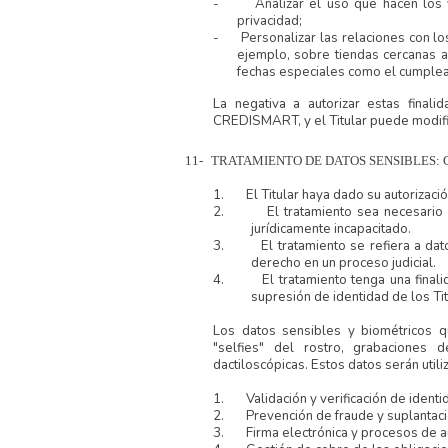
-
Analizar el uso que hacen los 
privacidad;
-
Personalizar las relaciones con l
ejemplo, sobre tiendas cercanas a
fechas especiales como el cumplea
La negativa a autorizar estas finali
CREDISMART, y el Titular puede modifi
11-
TRATAMIENTO DE DATOS SENSIBLES:
C
1.
El Titular haya dado su autorizaci
2.
El tratamiento sea necesario 
jurídicamente incapacitado.
3.
El tratamiento se refiera a da
derecho en un proceso judicial.
4.
El tratamiento tenga una finali
supresión de identidad de los Tit
Los datos sensibles y biométricos q
"selfies" del rostro, grabaciones 
dactiloscópicas. Estos datos serán util
1.
Validación y verificación de identi
2.
Prevención de fraude y suplantaci
3.
Firma electrónica y procesos de a