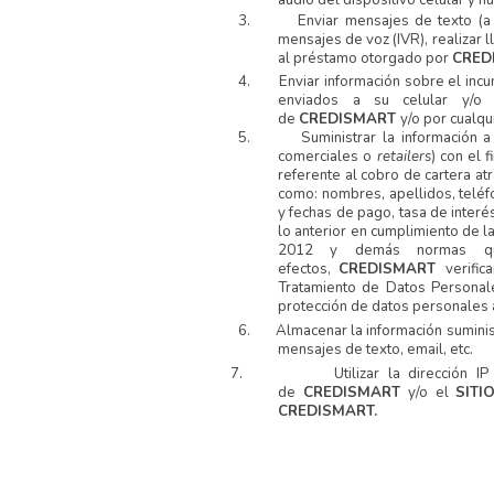
audio del dispositivo celular y h
3.
Enviar mensajes de texto (a 
mensajes de voz (IVR), realizar 
al préstamo otorgado por
CRED
4.
Enviar información sobre el inc
enviados a su celular y/o 
de
CREDISMART
y/o por cualqu
5.
Suministrar la información a
comerciales o
retailers
) con el 
referente al cobro de cartera at
como: nombres, apellidos, teléfo
y fechas de pago, tasa de interé
lo anterior en cumplimiento de 
2012 y demás normas que
efectos,
CREDISMART
verifi
Tratamiento de Datos Personal
protección de datos personales 
6.
Almacenar la información suminis
mensajes de texto, email, etc.
7.
Utilizar la dirección 
de
CREDISMART
y/o el
SITI
CREDISMART.