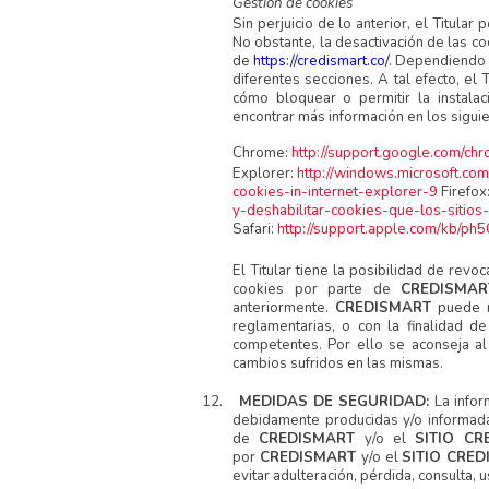
Gestión de cookies
Sin perjuicio de lo anterior, el Titul
No obstante, la desactivación de las c
de
https://credismart.co/
. Dependiendo d
diferentes secciones. A tal efecto, el
cómo bloquear o permitir la instalac
encontrar más información en los sigui
Chrome:
http://support.google.com/c
Explorer:
http://windows.microsoft.c
cookies-in-internet-explorer-9
Firefox
y-deshabilitar-cookies-que-los-sitios
Safari:
http://support.apple.com/kb/ph
El Titular tiene la posibilidad de rev
cookies por parte de
CREDISMA
anteriormente.
CREDISMART
puede m
reglamentarias, o con la finalidad de
competentes. Por ello se aconseja al
cambios sufridos en las mismas.
12.
MEDIDAS DE SEGURIDAD:
La infor
debidamente producidas y/o informadas
de
CREDISMART
y/o el
SITIO CR
por
CREDISMART
y/o el
SITIO CRE
evitar adulteración, pérdida, consulta, 