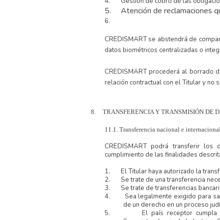
4.
Gestión de cobro de las obligac
5.
Atención de reclamaciones que
6.
CREDISMART se abstendrá
de compart
datos biométricos centralizadas o integ
CREDISMART procederá al borrado de 
relación contractual con el Titular y no 
8.
TRANSFERENCIA Y TRANSMISIÓN DE 
11.1. Transferencia nacional e internaciona
CREDISMART podrá transferir los d
cumplimiento de las finalidades descrit
1.
El Titular haya autorizado la tran
2.
Se trate de una transferencia nec
3.
Se trate de transferencias bancari
4.
Sea legalmente exigido para sal
de un derecho en un proceso judic
5.
El país receptor cumpla