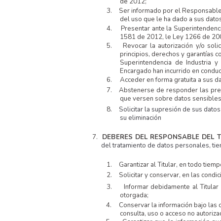
de 2012;
3.
Ser informado por el Responsable 
del uso que le ha dado a sus dato
4.
Presentar ante la Superintendenci
1581 de 2012, le Ley 1266 de 200
5.
Revocar la autorización y/o sol
principios, derechos y garantías c
Superintendencia de Industria 
Encargado han incurrido en conducta
6.
Acceder en forma gratuita a sus d
7.
Abstenerse de responder las preg
que versen sobre datos sensibles 
8.
Solicitar la supresión de sus dato
su eliminación
7.
DEBERES DEL RESPONSABLE DEL
del tratamiento de datos personales, ti
1.
Garantizar al Titular, en todo tiem
2.
Solicitar y conservar, en las condic
3.
Informar debidamente al Titular 
otorgada;
4.
Conservar la información bajo las 
consulta, uso o acceso no autoriza