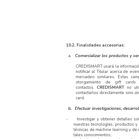
10.2.
Finalidades accesorias:
a.
Comercializar los productos y s
CREDISMART usará la información
notificar al Titular acerca de e
mercadeo similares. Estas cam
otorgamiento de
gift card
contactos.
CREDISMART
no ut
contactarlos directamente sino ún
card.
b.
Efectuar investigaciones, desarr
-
Investigar y obtener detalles s
nuestras tecnologías, productos y
técnicas de
machine learning
y de 
tales conocimientos;