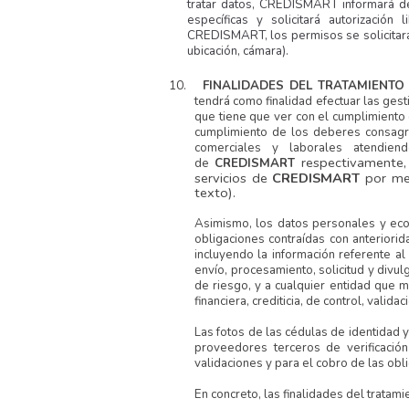
tratar datos, CREDISMART informará de f
específicas y solicitará autorización
CREDISMART, los permisos se solicitarán
ubicación, cámara).
10.
FINALIDADES DEL TRATAMIENTO
tendrá como finalidad efectuar las gest
que tiene que ver con el cumplimiento 
cumplimiento de los deberes consagra
comerciales y laborales atendien
respectivamente,
de
CREDISMART
servicios de
CREDISMART
por me
texto).
Asimismo, los datos personales y econ
obligaciones contraídas con anteriorid
incluyendo la información referente al
envío, procesamiento, solicitud y divulg
de riesgo, y a cualquier entidad que 
financiera, crediticia, de control, vali
Las fotos de las cédulas de identidad y
proveedores terceros de verificación 
validaciones y para el cobro de las ob
En concreto, las finalidades del tratami