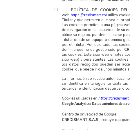
11.
POLÍTICA DE COOKIES DEL
web
https://credismart.co/
utiliza cook
Titular y que permiten que sea el propi
Las cookies permiten a una página web
de navegación de un usuario o de su e
utilice su equipo, pueden utilizarse pa
Titular desde un equipo o dominio ge
por el Titular. Por otro lado, las coo
dominio que no es gestionado por
CR
las cookies. Este sitio web emplea co
sitio web) y persistentes. Las cookie
los datos recogidos pueden ser acce
cookie, que puede ir de unos minutos a
La información se recaba automáticament
se identifica en la siguiente tabla las
terceros (e identificación del tercero co
Cookies utilizadas en
https://credismart.
Google Analytics: Datos anónimos de navega
Centro de privacidad de Google
CREDISMART S.A.S.
excluye cualquier