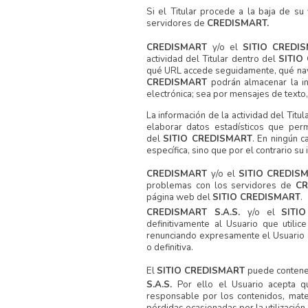
Si el Titular procede a la baja de su
servidores de
CREDISMART.
CREDISMART
y/o el
SITIO CRED
actividad del Titular dentro del
SITIO
qué URL accede seguidamente, qué nav
CREDISMART
podrán almacenar la i
electrónica; sea por mensajes de texto, 
La información de la actividad del Tit
elaborar datos estadísticos que perm
del
SITIO CREDISMART
. En ningún c
específica, sino que por el contrario su
CREDISMART
y/o el
SITIO CREDI
problemas con los servidores de
C
página web del
SITIO CREDISMART
.
CREDISMART S.A.S.
y/o el
SITI
definitivamente al Usuario que utilice
renunciando expresamente el Usuario a
o definitiva.
El
SITIO CREDISMART
puede contener
S.A.S.
Por ello el Usuario acepta 
responsable por los contenidos, mate
pérdidas ocasionadas por la utilización