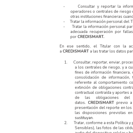
-
Consultar y reportar la info
operadores o centrales de riesgo cr
otras instituciones financieras cua
-
Tratar la información personal del T
-
Tratar la información personal pa
adecuada recuperación por fall
por
CREDISMART.
En ese sentido, el Titular con la ac
a
CREDISMART
a las tratar los datos pa
1.
Consultar, reportar, enviar, proces
a los centrales de riesgo, y a 
fines de información financiera, 
consolidación de información,
referente al comportamiento com
extinción de obligaciones contr
contractual contraída y aportes a
de las obligaciones del
datos.
CREDISMART
previo a
presentación del reporte en los
las disposiciones previstas
sustituyan
.
2.
Tratar, conforme a esta Política y
Sensibles), las fotos de las céd