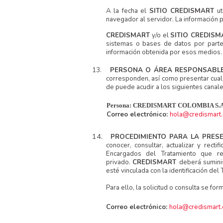
A la fecha el
SITIO CREDISMART
u
navegador al servidor. La información 
CREDISMART
y/o el
SITIO CREDIS
sistemas o bases de datos por parte 
información obtenida por esos medios.
13.
PERSONA O ÁREA RESPONSABLE
corresponden, así como presentar cualqu
de puede acudir a los siguientes canale
Persona: CREDISMART COLOMBIA S.A
Correo electrónico:
hola@credismart.
14.
PROCEDIMIENTO PARA LA PRES
conocer, consultar, actualizar y rect
Encargados del Tratamiento que r
privado.
CREDISMART
deberá suminis
esté vinculada con la identificación del T
Para ello, la solicitud o consulta se fo
Correo electrónico:
hola@credismart.