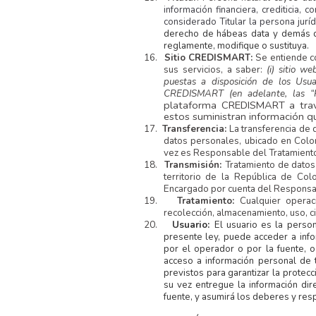
información financiera, crediticia,
considerado Titular la persona juríd
derecho de hábeas data y demás de
reglamente, modifique o sustituya.
16.
Sitio CREDISMART:
Se entiende 
sus servicios, a saber:
(i) sitio w
puestas a disposición de los Usuar
CREDISMART (en adelante, las “P
plataforma CREDISMART a travé
estos suministran información que
17.
Transferencia:
La transferencia de
datos personales, ubicado en Colom
vez es Responsable del Tratamiento 
18.
Transmisión:
Tratamiento de datos
territorio de la República de Col
Encargado por cuenta del Responsa
19.
Tratamiento:
Cualquier operac
recolección, almacenamiento, uso, ci
20.
Usuario:
El usuario es la person
presente ley, puede acceder a info
por el operador o por la fuente, o 
acceso a información personal de 
previstos para garantizar la protecc
su vez entregue la información dir
fuente, y asumirá los deberes y re