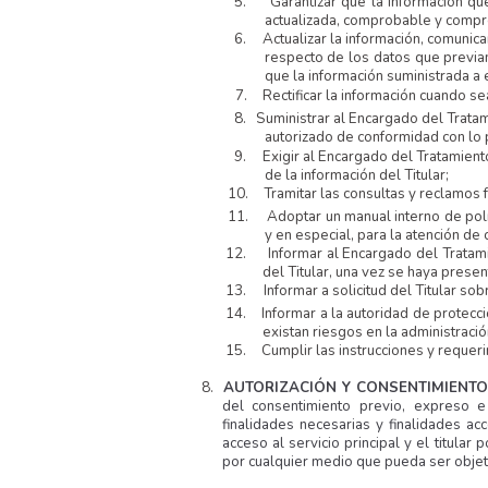
5.
Garantizar que la información qu
actualizada, comprobable y compr
6.
Actualizar la información, comuni
respecto de los datos que previa
que la información suministrada a 
7.
Rectificar la información cuando se
8.
Suministrar al Encargado del Trata
autorizado de conformidad con lo p
9.
Exigir al Encargado del Tratamien
de la información del Titular;
10.
Tramitar las consultas y reclamos
11.
Adoptar un manual interno de polí
y en especial, para la atención de
12.
Informar al Encargado del Tratam
del Titular, una vez se haya presen
13.
Informar a solicitud del Titular so
14.
Informar a la autoridad de protec
existan riesgos en la administració
15.
Cumplir las instrucciones y requer
8.
AUTORIZACIÓN Y CONSENTIMIENTO
del consentimiento previo, expreso e
finalidades necesarias y finalidades acc
acceso al servicio principal y el titul
por cualquier medio que pueda ser objeto