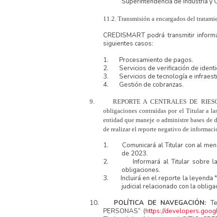
Superintendencia de Industria y 
11.2. Transmisión a encargados del tratami
CREDISMART podrá transmitir informa
siguientes casos:
1.
Procesamiento de pagos.
2.
Servicios de verificación de ident
3.
Servicios de tecnología e infraest
4.
Gestión de cobranzas.
9.
REPORTE A CENTRALES DE RIES
obligaciones contraídas por el Titular a la
entidad que maneje o administre bases de da
de realizar el reporte negativo de inform
1.
Comunicará al Titular con al men
de 2023.
2.
Informará al Titular sobre l
obligaciones.
3.
Incluirá en el reporte la leyenda 
judicial relacionado con la obliga
10.
POLÍTICA DE NAVEGACIÓN:
T
PERSONAS” (
https://developers.goo