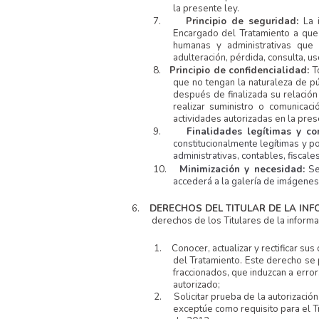
la presente ley.
7.
Principio de seguridad:
La 
Encargado del Tratamiento a que 
humanas y administrativas que 
adulteración, pérdida, consulta, u
8.
Principio de confidencialidad:
T
que no tengan la naturaleza de pú
después de finalizada su relació
realizar suministro o comunicac
actividades autorizadas en la pres
9.
Finalidades legítimas y co
constitucionalmente legítimas y p
administrativas, contables, fiscales
10.
Minimización y necesidad:
Se 
accederá a la galería de imágenes o
6.
DERECHOS DEL TITULAR DE LA IN
derechos de los Titulares de la informa
1.
Conocer, actualizar y rectificar s
del Tratamiento. Este derecho se p
fraccionados, que induzcan a erro
autorizado;
2.
Solicitar prueba de la autorizac
exceptúe como requisito para el T