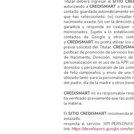
Titular deberá ingresar al
SITIO CR
autorizando a
CREDISMART
a llevar 
contacto guardada automáticamente en “o
que has seleccionado; (iv) consultar
nacimiento exacta; (vi) ver la dirección
garantiza y responde en cualquier c
mencionados. Sujeto a lo establecid
contactos de Google y otros cont
y
CREDISMART
no podrá utilizar los
previa solicitud del Titular,
CREDISM
políticas de promoción de servicios ll
de Nacimiento, Dirección, número de 
personalización en el uso de la APP, c
domicilio y personalización de las com
de feliz cumpleaños y envío de una 
utilizado tanto para la personalización
del padre, día de la madre u otros bene
CREDISMART
no es responsable respe
ha verificado previamente que las polí
la materia.
El
SITIO CREDISMART
recomienda al T
enlaza
respecta al servicio “API PERSONAS”,
link:
https://developers.google.com/te