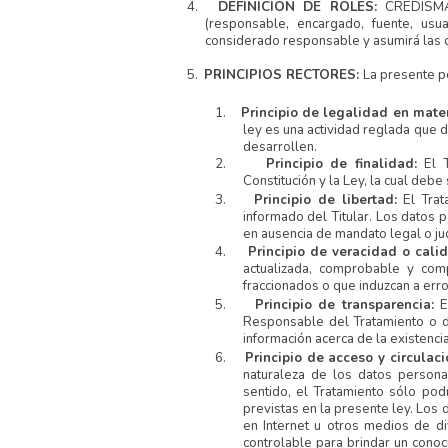
4.
DEFINICIÓN DE ROLES:
CREDISMA
(responsable, encargado, fuente, usu
considerado responsable y asumirá las 
5.
PRINCIPIOS RECTORES:
La presente po
1.
Principio de legalidad en mate
ley es una actividad reglada que 
desarrollen.
2.
Principio de finalidad:
El 
Constitución y la Ley, la cual debe 
3.
Principio de libertad:
El Tra
informado del Titular. Los datos 
en ausencia de mandato legal o jud
4.
Principio de veracidad o cali
actualizada, comprobable y comp
fraccionados o que induzcan a erro
5.
Principio de transparencia:
E
Responsable del Tratamiento o de
información acerca de la existenci
6.
Principio de acceso y circulaci
naturaleza de los datos personal
sentido, el Tratamiento sólo pod
previstas en la presente ley. Los 
en Internet u otros medios de d
controlable para brindar un conoc